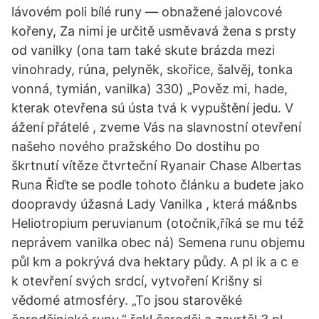
lávovém poli bílé runy — obnažené jalovcové
kořeny, Za nimi je určitě usměvavá žena s prsty
od vanilky (ona tam také skute brázda mezi
vinohrady, rúna, pelyněk, skořice, šalvěj, tonka
vonná, tymián, vanilka) 330) „Pověz mi, hade,
kterak otevřena sú ústa tvá k vypuštění jedu. V
ážení přátelé , zveme Vás na slavnostní otevření
našeho nového pražského Do dostihu po
škrtnutí vítěze čtvrteční Ryanair Chase Albertas
Runa Řiďte se podle tohoto článku a budete jako
doopravdy úžasná Lady Vanilka , která má&nbs
Heliotropium peruvianum (otočnik,říká se mu též
neprávem vanilka obec ná) Semena runu objemu
půl km a pokrývá dva hektary půdy. A pl ik a c e
k otevření svých srdcí, vytvoření Krišny si
vědomé atmosféry. „To jsou starověké