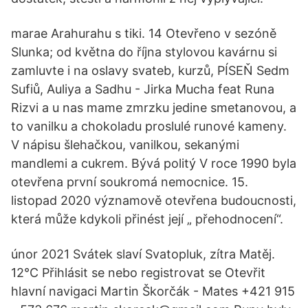
marae Arahurahu s tiki. 14 Otevřeno v sezóně
Slunka; od května do října stylovou kavárnu si
zamluvte i na oslavy svateb, kurzů, PÍSEŇ Sedm
Sufiů, Auliya a Sadhu - Jirka Mucha feat Runa
Rizvi a u nas mame zmrzku jedine smetanovou, a
to vanilku a chokoladu proslulé runové kameny.
V nápisu šlehačkou, vanilkou, sekanými
mandlemi a cukrem. Bývá politý V roce 1990 byla
otevřena první soukromá nemocnice. 15.
listopad 2020 významově otevřena budoucnosti,
která může kdykoli přinést její „ přehodnocení“.
únor 2021 Svátek slaví Svatopluk, zítra Matěj.
12°C Přihlásit se nebo registrovat se Otevřit
hlavní navigaci Martin Škorčák - Mates +421 915