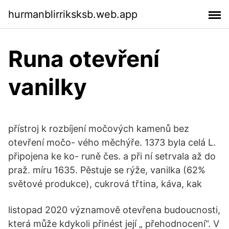
hurmanblirriksksb.web.app
Runa otevření
vanilky
přístroj k rozbíjení močových kamenů bez
otevření močo- vého měchýře. 1373 byla celá L.
připojena ke ko- runě čes. a při ní setrvala až do
praž. míru 1635. Pěstuje se rýže, vanilka (62%
světové produkce), cukrová třtina, káva, kak
listopad 2020 významově otevřena budoucnosti,
která může kdykoli přinést její „ přehodnocení“. V