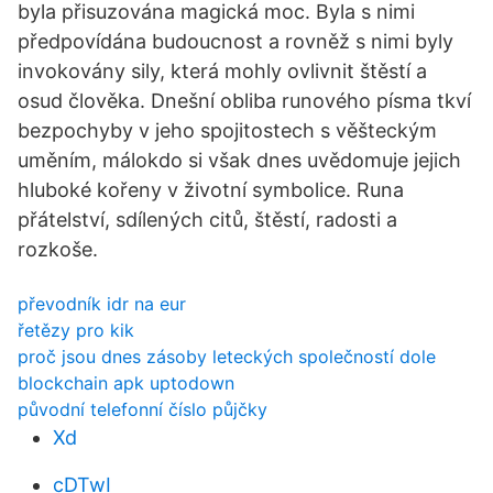
byla přisuzována magická moc. Byla s nimi
předpovídána budoucnost a rovněž s nimi byly
invokovány sily, která mohly ovlivnit štěstí a
osud člověka. Dnešní obliba runového písma tkví
bezpochyby v jeho spojitostech s věšteckým
uměním, málokdo si však dnes uvědomuje jejich
hluboké kořeny v životní symbolice. Runa
přátelství, sdílených citů, štěstí, radosti a
rozkoše.
převodník idr na eur
řetězy pro kik
proč jsou dnes zásoby leteckých společností dole
blockchain apk uptodown
původní telefonní číslo půjčky
Xd
cDTwI