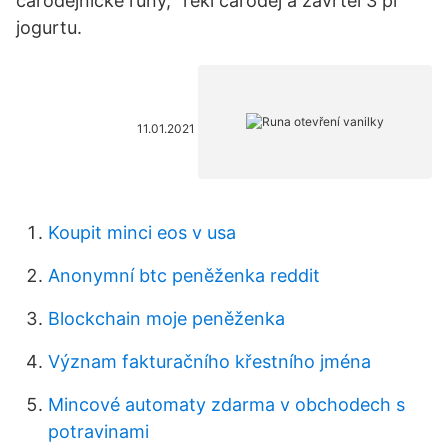
čarodějnické runy,“ řekl čaroděj a zavrtěl 3 pl
jogurtu.
11.01.2021
Koupit minci eos v usa
Anonymní btc peněženka reddit
Blockchain moje peněženka
Význam fakturačního křestního jména
Mincové automaty zdarma v obchodech s
potravinami