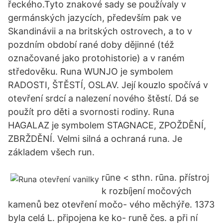
řeckého.Tyto znakové sady se používaly v
germánských jazycích, především pak ve
Skandinávii a na britských ostrovech, a to v
pozdním období rané doby dějinné (též
označované jako protohistorie) a v raném
středověku. Runa WUNJO je symbolem
RADOSTI, ŠTĚSTÍ, OSLAV. Její kouzlo spočívá v
otevření srdcí a nalezení nového štěstí. Dá se
použít pro děti a svornosti rodiny. Runa
HAGALAZ je symbolem STAGNACE, ZPOŽDĚNÍ,
ZBRŽDĚNÍ. Velmi silná a ochraná runa. Je
základem všech run.
rūne < sthn. rūna. přístroj
k rozbíjení močových
kamenů bez otevření močo- vého měchýře. 1373
byla celá L. připojena ke ko- runě čes. a při ní