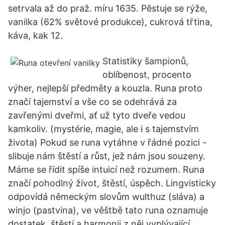
setrvala až do praž. míru 1635. Pěstuje se rýže,
vanilka (62% světové produkce), cukrová třtina,
káva, kak 12.
Statistiky šampionů,
oblíbenost, procento
výher, nejlepší předměty a kouzla. Runa proto
značí tajemství a vše co se odehrává za
zavřenými dveřmi, ať už tyto dveře vedou
kamkoliv. (mystérie, magie, ale i s tajemstvím
života) Pokud se runa vytáhne v řádné pozici -
slibuje nám štěstí a růst, jež nám jsou souzeny.
Máme se řídit spíše intuicí než rozumem. Runa
značí pohodlný život, štěstí, úspěch. Lingvisticky
odpovídá německým slovům wulthuz (sláva) a
winjo (pastvina), ve věštbě tato runa oznamuje
dostatek, štěstí a harmonii z něj vyplývající.