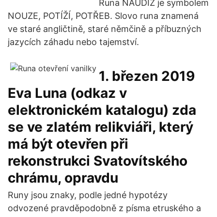
Runa NAUDIZ je symbolem
NOUZE, POTÍŽÍ, POTŘEB. Slovo runa znamená
ve staré angličtině, staré němčině a příbuzných
jazycích záhadu nebo tajemství.
1. březen 2019
Eva Luna (odkaz v
elektronickém katalogu) zda
se ve zlatém relikviáři, který
má být otevřen při
rekonstrukci Svatovítského
chrámu, opravdu
Runy jsou znaky, podle jedné hypotézy
odvozené pravděpodobně z písma etruského a