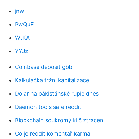
jnw
PwQuE
WtKA
YYJz
Coinbase deposit gbb
Kalkulačka tržní kapitalizace
Dolar na pákistánské rupie dnes
Daemon tools safe reddit
Blockchain soukromý klíč ztracen
Co je reddit komentář karma