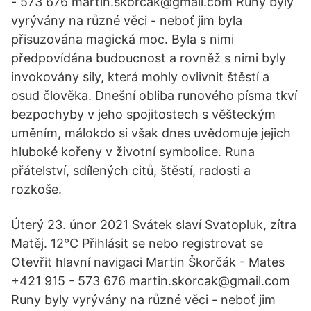
- 573 676 martin.skorcak@gmail.com Runy byly
vyrývány na různé věci - neboť jim byla
přisuzována magická moc. Byla s nimi
předpovídána budoucnost a rovněž s nimi byly
invokovány sily, která mohly ovlivnit štěstí a
osud člověka. Dnešní obliba runového písma tkví
bezpochyby v jeho spojitostech s věšteckým
uměním, málokdo si však dnes uvědomuje jejich
hluboké kořeny v životní symbolice. Runa
přátelství, sdílených citů, štěstí, radosti a
rozkoše.
Úterý 23. únor 2021 Svátek slaví Svatopluk, zítra
Matěj. 12°C Přihlásit se nebo registrovat se
Otevřit hlavní navigaci Martin Škorčák - Mates
+421 915 - 573 676 martin.skorcak@gmail.com
Runy byly vyrývány na různé věci - neboť jim